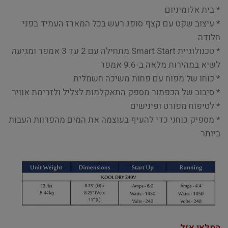
* בית אלומיניום
* עיצוב שקט עם קצף סופג רעש בכל המארז העמיד בפני
חלודה
* טכנולוגיית Smart Start מתחילה עם 2 עד 3 אמפר ומגיעה
לשיא במהירות מלאה ב-9.6 אמפר
* כוחו של מפוח עם פחות משיכה חשמלית
* סיבוב של הכפתור מספק התאקלמות לצליל ולזרימת אוויר
* לטיפוח מפורט ופינישים
* מספיק כוחני כדי להעיף בעוצמה את המים מהפרוות העבות
ביותר
המלאי אזל