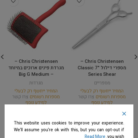
Chris Christensen –
Chris Christensen –
מספרי דילול ״7 Classic
מגרדת פינים ארוכים במיוחד
– Big G Medium
Series Shear
מספריים
מגרדות
המחיר ייחשף רק לבעלי
המחיר ייחשף רק לבעלי
מספרות רשומים
צרו קשר
מספרות רשומים
צרו קשר
למידע נוסף
למידע נוסף
This website uses cookies to improve your experience.
We'll assume you're ok with this, but you can opt-out if
Read More
you wish.