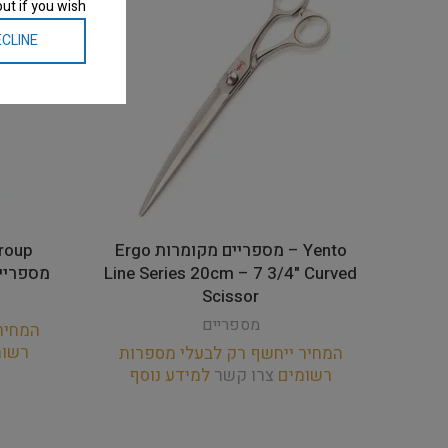
ut if you wish.
CLINE
Yento – מספריים מקומרות Ergo
Line Series 20cm – 7 3/4" Curved
מספריים ישרות
Scissor
מספריים
המחיר
רשו
המחיר ייחשף רק לבעלי מספרות
רשומים
צרו קשר
למידע נוסף