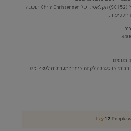
מספריים מדללות בגודל 7 אינץ' (SC152) הקלאסיק של Chris Christensen תוכננה
ית טיפוח.
יר
 מנוסים
הביתי או כערכה לקחת איתך לתערוכות לטאץ' אפ
12
People w