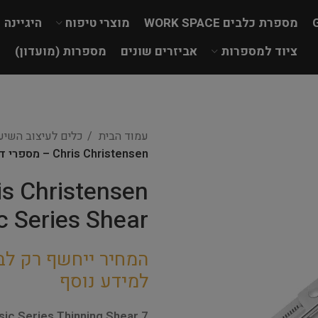
מספרת כלבים WORK SPACE
מוצרי טיפוח
היגיינה
ציוד למספרות
אביזרים שונים
מספרות (מועדון)
עמוד הבית
כלים לעיצוב השי
Chris Christensen – מספרי דילול ״7 Classic Series Shear
c Series Shear
המחיר ייחשף רק לב
למידע נוסף
sic Series Thinning Shear 7