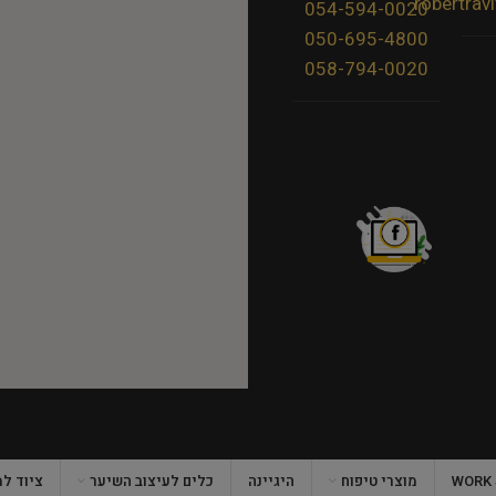
robertra
054-594-0020
050-695-4800
058-794-0020
מוצרי טיפוח
היגיינה
כלים לעיצוב השיער
ציוד ל