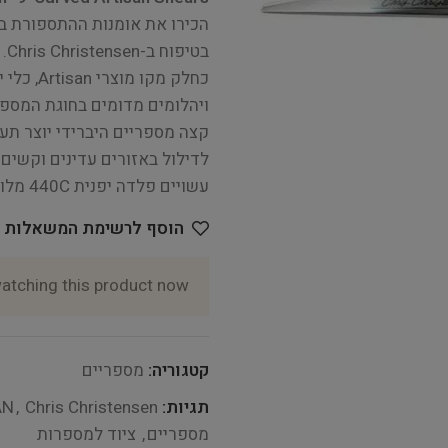
בטיפוח ב-Chris Christensen.
כחלק מקו
ויהלומים מדומים בחוגת המספר
קצה מספריים היברידי יוצר תע
לדילול באזורים עדינים וקשים 
עשויים פלדה יפנית 440C מלוטשת לגימור מראה וידיות טיטניום זהב ארגונומיות.
הוסף לרשימת המשאלות
atching this product now!
קטגוריה:
מספריים
תגיות:
Chris Christensen
,
AN
מספריים
,
ציוד למספרות