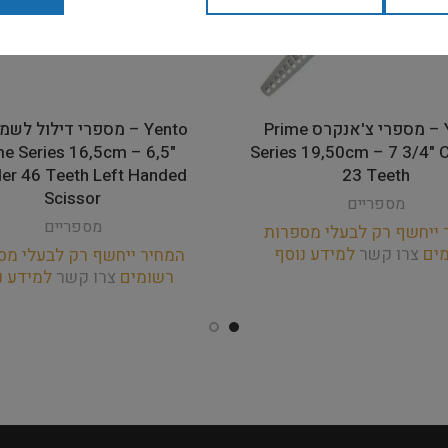
Yento – מספרי צ'אנקרס Prime
Yento – מספרי דילול לש
me Series 16,5cm – 6,5"
Series 19,50cm – 7 3/4" 
er 46 Teeth Left Handed
23 Teeth
Scissor
מספריים
מספריים
 ייחשף רק לבעלי מספרות
מים
צרו קשר
למידע נוסף
המחיר ייחשף רק לבעלי מס
רשומים
צרו קשר
למידע נ