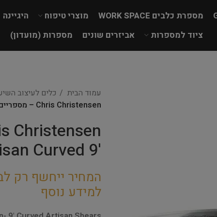
מספרת כלבים WORK SPACE
מוצרי טיפוח
היגיינה
ציוד למספרות
אביזרים שונים
מספרות (מועדון)
עמוד הבית
כלים לעיצוב השי
Chris Christensen – מספריים מקומרות '9 Artisan Curved
'9 Artisan Curved
המחיר ייחשף רק לב
למידע נוסף
n- 9' Curved Artisan Shears