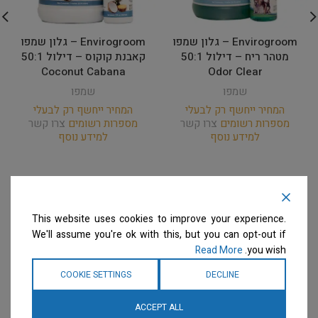
Envirogroom – גלון שמפו
Envirogroom – גלון שמפו
מטהר ריח – דילול 50:1
קאבנת קוקוס – דילול 50:1
Coconut Cabana
Odor Clear
שמפו
שמפו
המחיר ייחשף רק לבעלי
המחיר ייחשף רק לבעלי
מספרות רשומים
צרו קשר
מספרות רשומים
צרו קשר
למידע נוסף
למידע נוסף
This website uses cookies to improve your experience.
We'll assume you're ok with this, but you can opt-out if
Read More
you wish.
COOKIE SETTINGS
DECLINE
ACCEPT ALL