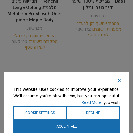
Bass – מברשת 100% שיער
Kenchii – מברשת פינים
חזיר בוגר וניילון
מלבנית Large Oblong
Metal Pin Brush with One-
מברשות
piece Maple Body
המחיר ייחשף רק לבעלי
מברשות
מספרות רשומים
צרו קשר
למידע נוסף
המחיר ייחשף רק לבעלי
מספרות רשומים
צרו קשר
למידע נוסף
This website uses cookies to improve your experience.
We'll assume you're ok with this, but you can opt-out if
Read More
you wish.
COOKIE SETTINGS
DECLINE
ACCEPT ALL