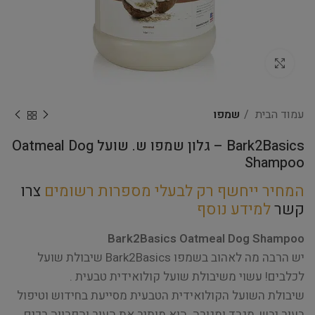
Click to enlarge
עמוד הבית
שמפו
Bark2Basics – גלון שמפו ש. שועל Oatmeal Dog
Shampoo
המחיר ייחשף רק לבעלי מספרות רשומים
צרו
קשר
למידע נוסף
Bark2Basics Oatmeal Dog Shampoo
יש הרבה מה לאהוב בשמפו Bark2Basics שיבולת שועל
לכלבים! עשוי משיבולת שועל קולואידית טבעית .
שיבולת השועל הקולואידית הטבעית מסייעת בחידוש וטיפול
בעור יבש, מגרד ומגורה. הוא מותיר את העור והפרווה רכים