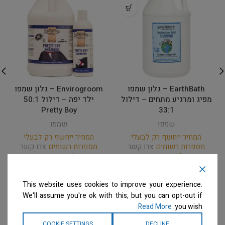
EarthBath – גלון שמפו
Envirogroom – גלון שמפו
מפיג ומרגיע מתחים – דילול
ילד יפה – דילול 50:1
Pretty Boy
33:1
שמפו
שמפו
המחיר ייחשף רק לבעלי
המחיר ייחשף רק לבעלי
מספרות רשומים
צרו קשר
מספרות רשומים
צרו קשר
למידע נוסף
למידע נוסף
This website uses cookies to improve your experience.
We'll assume you're ok with this, but you can opt-out if
Read More
you wish.
COOKIE SETTINGS
DECLINE