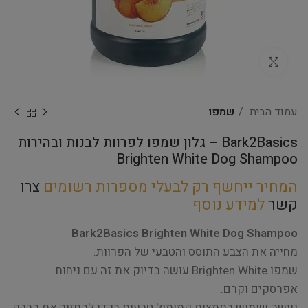
Click to enlarge
עמוד הבית
שמפו
Bark2Basics – גלון שמפו לפרוות לבנות ובהירות
Brighten White Dog Shampoo
המחיר ייחשף רק לבעלי מספרות רשומים
צרו
קשר
למידע נוסף
Bark2Basics Brighten White Dog Shampoo
מחייה את הצבע התוסס והטבעי של הפרוות.
שמפו Brighten White עושה בדיוק את זה עם ניחוח
אפרסקים וקרם.
נעשה שימוש בתמצית קמומיל טבעית בכדי להחזיר את הברק