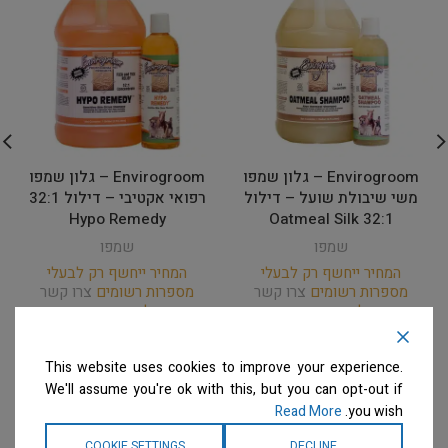
Envirogroom – גלון שמפו
Envirogroom – גלון שמפו
משי שיבולת שועל – דילול
רפואי אקטיבי – דילול 32:1
Hypo Remedy
32:1 Oatmeal Silk
שמפו
שמפו
המחיר ייחשף רק לבעלי
המחיר ייחשף רק לבעלי
מספרות רשומים
צרו קשר
מספרות רשומים
צרו קשר
למידע נוסף
למידע נוסף
This website uses cookies to improve your experience.
We'll assume you're ok with this, but you can opt-out if
Read More
you wish.
COOKIE SETTINGS
DECLINE