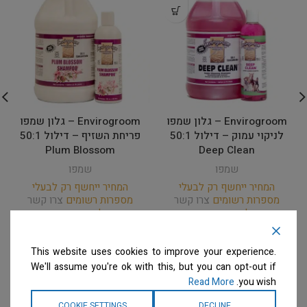
Envirogroom – גלון שמפו
Envirogroom – גלון שמפו
לניקוי עמוק – דילול 50:1
פריחת השזיף – דילול 50:1
Plum Blossom
Deep Clean
שמפו
שמפו
המחיר ייחשף רק לבעלי
המחיר ייחשף רק לבעלי
מספרות רשומים
צרו קשר
מספרות רשומים
צרו קשר
למידע נוסף
למידע נוסף
This website uses cookies to improve your experience.
We'll assume you're ok with this, but you can opt-out if
Read More
you wish.
COOKIE SETTINGS
DECLINE