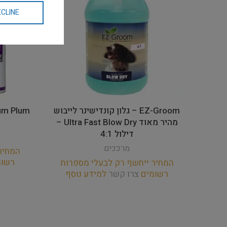
CLINE
EZ-Groom – גלון קונדישינר לייבוש
מהיר מאוד Ultra Fast Blow Dry –
דילול 4:1
מרככים
המחיר
רשו
המחיר ייחשף רק לבעלי מספרות
רשומים
צרו קשר
למידע נוסף