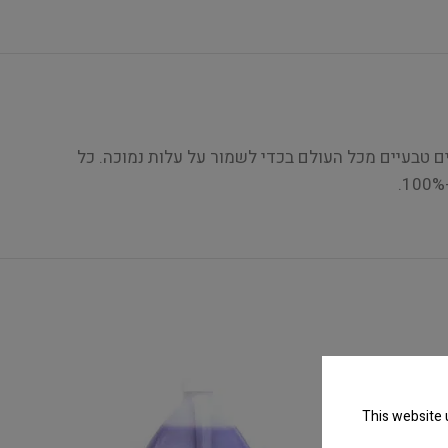
יים מהמרכיבים האיכותיים ביותר. משפחת המוצרים של Bark2Basics מספקת רכיבים טבעיים מכל העולם בכדי לשמור על עלות נמוכה. כל
This website 