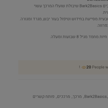
יש הרבה מה לאהוב במרכך כלבים Bark2Basics שיבולת שועל! המרכך עשוי
ת.
עית מסייעת בחידוש וטיפול בעור יבש, מגרד ומגורה.
פרווה.
 מגיל 8 שבועות ומעלה.
20
People w
,
Bark2Basics
,
מרכך
,
מרככים
,
פותח קשרים