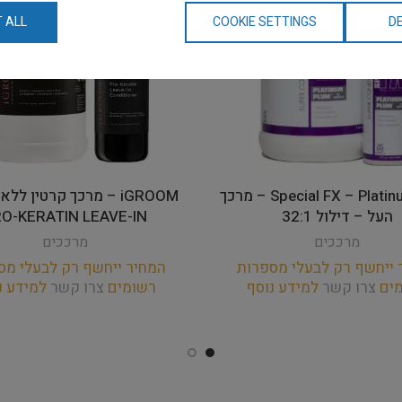
 ALL
COOKIE SETTINGS
DE
Special FX – Platinum Plum – מרכך
iGROOM – מרכך קרטין ל
העל – דילול 32:1
O-KERATIN LEAVE-IN
מרככים
מרככים
 ייחשף רק לבעלי מספרות
המחיר ייחשף רק לבעלי מס
מים
צרו קשר
למידע נוסף
רשומים
צרו קשר
למידע נ