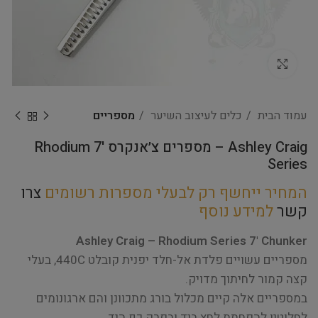
Click to enlarge
עמוד הבית
כלים לעיצוב השיער
מספריים
Ashley Craig – מספרים צ׳אנקרס '7 Rhodium
Series
המחיר ייחשף רק לבעלי מספרות רשומים
צרו
קשר
למידע נוסף
Ashley Craig – Rhodium Series 7' Chunker
מספריים עשויים פלדת אל-חלד יפנית קובלט 440C, בעלי
קצה קמור לחיתוך מדויק.
במספריים אלה קיים מכלול בורג מתכוונן והם ארגונומים
לחלוטין להפחתת לחץ ביד ובפרק כף היד.