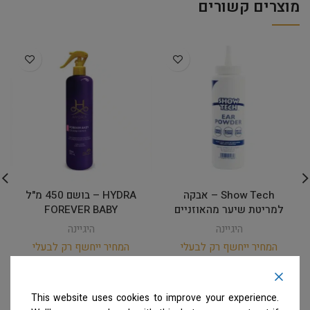
מוצרים קשורים
Show Tech – אבקה
HYDRA – בושם 450 מ"ל
למריטת שיער מהאוזניים
FOREVER BABY
היגיינה
היגיינה
המחיר ייחשף רק לבעלי
המחיר ייחשף רק לבעלי
מספרות רשומים
צרו קשר
מספרות רשומים
צרו קשר
למידע נוסף
למידע נוסף
This website uses cookies to improve your experience.