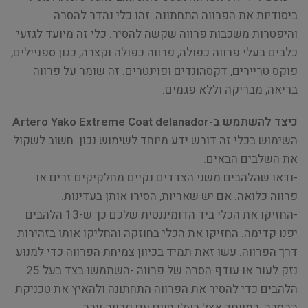
ביסודיות את הפרווה התחתונה. זהו כלי נהדר להסרה
והיפטרות משכבות פרווה שקשה להסיר. כלי זה מיועד לגזעי
כלבים בעלי פרווה כפולה, פרווה כפולה וקצרה, כגון ספניילים,
פוקס טריירים, דקסהונדים ופוינטרים. זה שומר על פרווה
בריאה, מבריקה וללא פגמים.
כיצד להשתמש ב-Artero Yako Extreme Coat delanador
השימוש בכלי זה דורש ידע מיוחד לשימוש נכון. חשוב לשקול
את השלבים הבאים:
-ודאו שהלהבים משני הצדדים נקיים מחלקיקים זרים או
פרווה כלואה. אם יש שאריות, הסירו אותן בעדינות.
-החזיקו את הכלי ביד הדומיננטית שלכם כך ש-13 הלהבים
יפנו קדימה. החזיקו את הכלי בחוזקה והחליקו אותו בזהירות
דרך הפרווה. עשו זאת תמיד בכיוון צמיחת הפרווה כדי למנוע
נזק לעור או עודף הסרה של פרווה.-השתמשו בצד בעל 25
הלהבים כדי להסיר את הפרווה התחתונה ולהאיץ את טכניקת
ההסרה, במיוחד אצל בעלי חיים עם פרווה עבה.