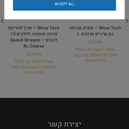
ACCEPT ALL
Show Tech – מסרק מגרפה
Show Tech – סכין למריטת
גס שיניים ארוכות L
פרווה תחתונה לכלבים 13
להבים – Speed Stripper
מסרקים
XL Coarse
המחיר ייחשף רק לבעלי
מסרקים
מספרות רשומים
צרו קשר
למידע נוסף
המחיר ייחשף רק לבעלי
מספרות רשומים
צרו קשר
למידע נוסף
יצירת קשר