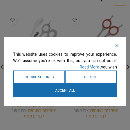
This website uses cookies to improve your experience.
We'll assume you're ok with this, but you can opt-out if
Read More
you wish.
Rose Line – WITTE Group
Red Rose Line – WITTE
COOKIE SETTINGS
DECLINE
Group – מספרי דילול 6.5″
– מספריים מקומרות 7" 1/2
– 46-S
– ידית מכופפת
ACCEPT ALL
מספריים
מספריים
המחיר ייחשף רק לבעלי
המחיר ייחשף רק לבעלי
מספרות רשומים
צרו קשר
מספרות רשומים
צרו קשר
למידע נוסף
למידע נוסף