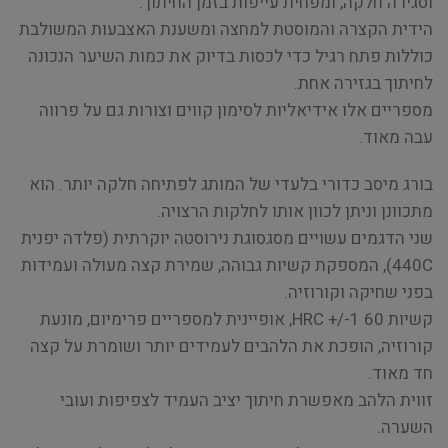
וסגירה חלקה, ומפחית עייפות בזמן החיתוך.
הידית הקצרה והמוסטת למחצה ומשענת האצבעות המשולבת
כוללות פתח רגיל כדי לכסות בדיוק את כמות השיער הנכונה
לחיתוך בגזירה אחת.
מספריים אלו אידיאליות לסימון קווים וצורות גם על פרווה
עבה מאוד.
בורג מיסב כדורי בלעדי של המותג לפתיחה חלקה יותר. הוא
מתכוונן וניתן לכוון אותו לחלקות הרצויה.
שני הדגמים עשויים מסגסוגת נירוסטה יוקרתית (פלדה יפנית
440C), המספקת קשיות גבוהה, שמירת קצה מעולה ועמידות
בפני שחיקה וקורוזיה.
קשיות 60 HRC +/-1, אופיינית למספריים פרימיום, מונעת
קורוזיה, הופכת את הלהבים לעמידים יותר ושומרת על קצה
חד מאוד.
זווית הלהב מאפשרת חיתוך יציב העמיד לצפיפות ועובי
השערה.