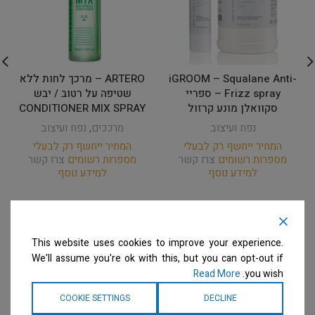
iGROOM – Squalane Anti-
ARTERO – מרכך לחות ללא
Frizz spray – ספריי
שטיפה על רטוב / יבש
סקוואלן מונע קרזול
CONDITIONER MIX SPRAY
נפח ועיצוב
מרככים
,
נפח ועיצוב
המחיר ייחשף רק לבעלי
המחיר ייחשף רק לבעלי
מספרות רשומים
צרו קשר
מספרות רשומים
צרו קשר
למידע נוסף
למידע נוסף
This website uses cookies to improve your experience.
We'll assume you're ok with this, but you can opt-out if
Read More
you wish.
COOKIE SETTINGS
DECLINE