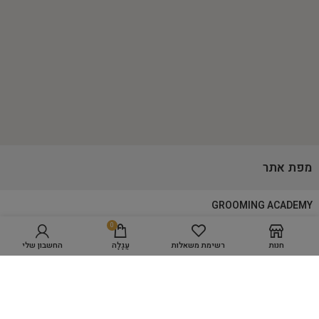
מפת אתר
GROOMING ACADEMY
0
בחר אפשרויות
מספרת כלבים WORK SPACE
חנות
רשימת משאלות
עֲגָלָה
החשבון שלי
מוצרי טיפוח
היגיינה