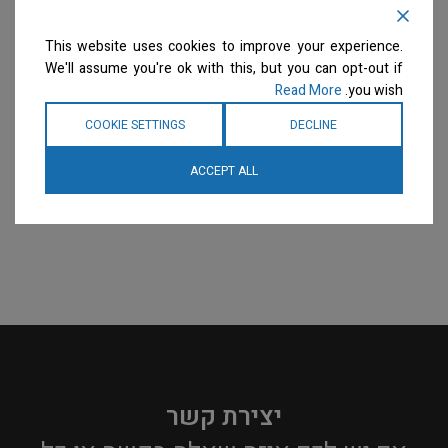
פריחת השזיף – דילול 50:1
לניקוי עמוק – דילול 50:1
Deep Clean
Plum Blossom
This website uses cookies to improve your experience.
שמפו
שמפו
We'll assume you're ok with this, but you can opt-out if
המחיר ייחשף רק לבעלי
המחיר ייחשף רק לבעלי
Read More
you wish.
מספרות רשומים
צרו קשר
מספרות רשומים
צרו קשר
למידע נוסף
למידע נוסף
COOKIE SETTINGS
DECLINE
ACCEPT ALL
יצירת קשר