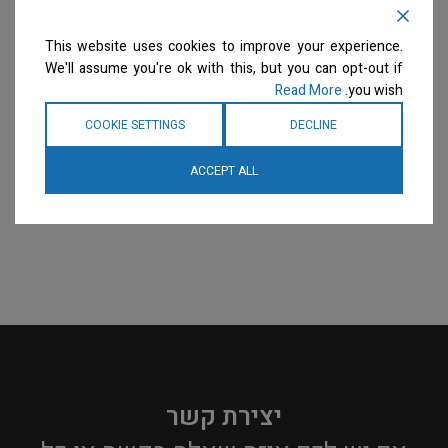
לניקוי עמוק אך עדין Holly
פריחת השזיף – דילול 50:1
Plum Blossom
Berry
This website uses cookies to improve your experience.
שמפו
שמפו
We'll assume you're ok with this, but you can opt-out if
המחיר ייחשף רק לבעלי
המחיר ייחשף רק לבעלי
Read More
you wish.
מספרות רשומים
צרו קשר
מספרות רשומים
צרו קשר
למידע נוסף
למידע נוסף
COOKIE SETTINGS
DECLINE
ACCEPT ALL
יצירת קשר