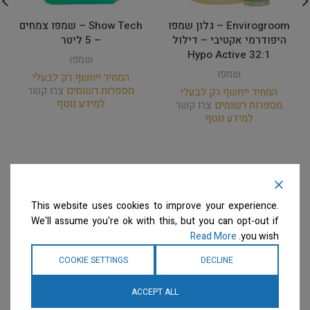
Envirogroom – גלון שמפו
Show Tech – שמפו צמחים
היפודרמי אקטיבי – דילול
– 5 ליטר
32:1 Hypo Active
שמפו
שמפו
המחיר ייחשף רק לבעלי
מספרות רשומים
צרו קשר
המחיר ייחשף רק לבעלי
למידע נוסף
מספרות רשומים
צרו קשר
למידע נוסף
This website uses cookies to improve your experience.
We'll assume you're ok with this, but you can opt-out if
Read More
you wish.
COOKIE SETTINGS
DECLINE
ACCEPT ALL