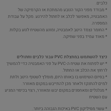
כלבים.
* מבודד מפני הקור הנובע מהמתכת או הקרמיקה של
האמבטיה, מאפשר לכלב או לחתול להירגע. מקל על עבודת
המספרה.
* החומר נצמד היטב לאמבטיה, ומונע מהשטיח לנוע בקלות.
* מאוד עמיד בפני שחיקה.
כיצד להשתמש במחצלת PVC עבור כלבים וחתולים
* יש לפתוח את שטיח ה-PVC על פני האמבטיה כדי להמשיך
לרחוץ את הכלב או החתול.
* בסיום השימוש בו באותו היום, מומלץ לשטוף היטב ולתת
למים להתנקז ולאחר מכן להתייבש במקום מאוורר.
* מגלגלים ומאחסנים במקום יבש ומאוורר, רצוי בכיסוי המגיע
עם השטיח
* עשוי מסיליקון PVC באיכות הגבוהה ביותר.