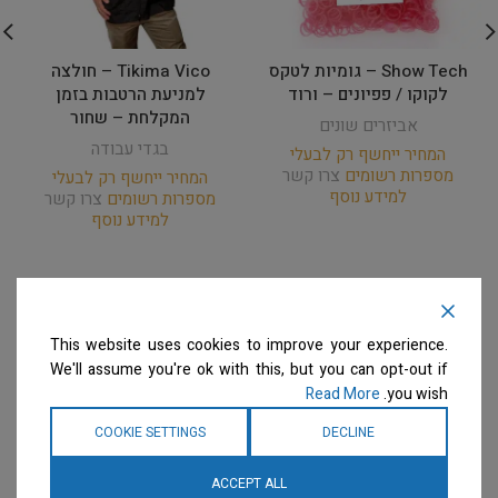
Show Tech – גומיות לטקס
Tikima Vico – חולצה
לקוקו / פפיונים – ורוד
למניעת הרטבות בזמן
המקלחת – שחור
אביזרים שונים
בגדי עבודה
המחיר ייחשף רק לבעלי
מספרות רשומים
צרו קשר
המחיר ייחשף רק לבעלי
למידע נוסף
מספרות רשומים
צרו קשר
למידע נוסף
This website uses cookies to improve your experience.
We'll assume you're ok with this, but you can opt-out if
Read More
you wish.
COOKIE SETTINGS
DECLINE
ACCEPT ALL