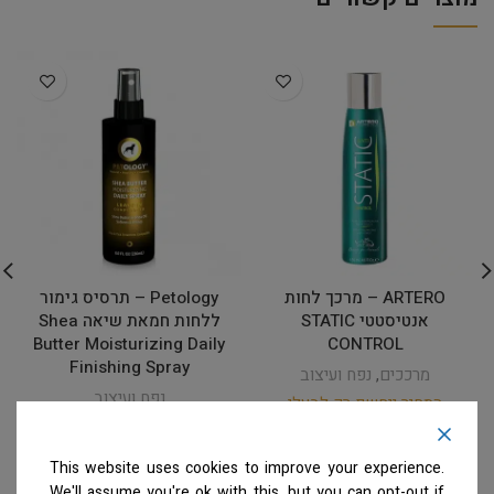
ARTERO – מרכך לחות
Petology – תרסיס גימור
אנטיסטטי STATIC
ללחות חמאת שיאה Shea
Butter Moisturizing Daily
CONTROL
Finishing Spray
מרככים
,
נפח ועיצוב
נפח ועיצוב
המחיר ייחשף רק לבעלי
מספרות רשומים
צרו קשר
המחיר ייחשף רק לבעלי
למידע נוסף
מספרות רשומים
צרו קשר
This website uses cookies to improve your experience.
למידע נוסף
We'll assume you're ok with this, but you can opt-out if