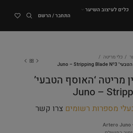
כלים לעיצוב השיער
התחבר / הרשם
ער
כלי מריטה
– סכין מריטה ‘האוסף הטבעי’
Juno – Strip
עלי מספרות רשומים
צרו קשר
Artero Juno 
מור המושלם.