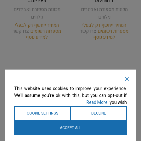
CLIPPER
DIVINITY
מכונות תספורת ואביזרים
מכונות תספורת ואביזרים
נילווים
נילווים
המחיר ייחשף רק לבעלי
המחיר ייחשף רק לבעלי
מספרות רשומים
צרו קשר
מספרות רשומים
צרו קשר
למידע נוסף
למידע נוסף
This website uses cookies to improve your experience.
We'll assume you're ok with this, but you can opt-out if
Read More
you wish.
COOKIE SETTINGS
DECLINE
ACCEPT ALL