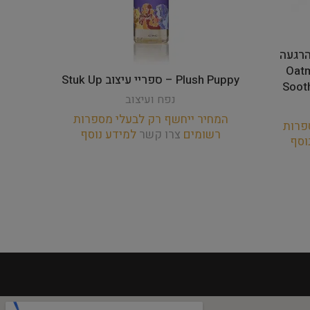
 להרגעה
Oatmeal
Plush Puppy – ספריי עיצוב Stuk Up
Sooth
נפח ועיצוב
המחיר ייחשף רק לבעלי מספרות
פרות
המחי
רשומים
צרו קשר
למידע נוסף
וסף
רש