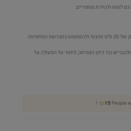
גם לנפח ולגזירת מספריים.
אפקט אנטיסטטי : לרסס ממרחק של 20 ס"מ מהגוף ולהשתמש במברשת המתאימה
להבריש נגד כיוון הצמיחה, לחזור על הפעולה עד
15
People w