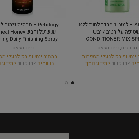
ARTERO – ליטר 1 מרכך לחות ללא
Petology – תרסיס גימור
טיפה על רטוב / יבש
ש.שועל ודבש  Honey
ing Daily Finishing Spray
CONDITIONER MIX SP
מרככים
,
נפח ועיצוב
נפח ועיצוב
 ייחשף רק לבעלי מספרות
המחיר ייחשף רק לבעלי מס
מים
צרו קשר
למידע נוסף
רשומים
צרו קשר
למידע נ