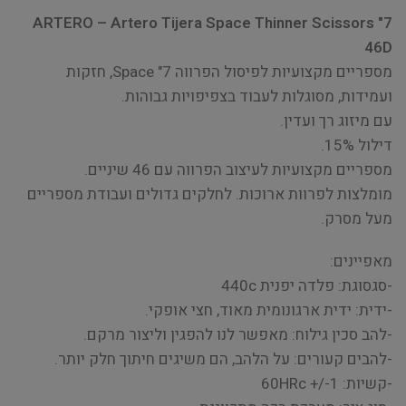
ARTERO – Artero Tijera Space Thinner Scissors "7
46D
מספריים מקצועיות לפיסול הפרווה Space "7, חזקות
ועמידות, מסוגלות לעבוד בצפיפויות גבוהות.
עם מיזוג רך ועדין.
דילול 15%.
מספריים מקצועיות לעיצוב הפרווה עם 46 שיניים.
מומלצות לפרוות ארוכות. לחלקים גדולים ועבודת מספריים
מעל מסרק.
מאפיינים:
-סגסוגת: פלדה יפנית 440c
-ידית: ידית ארגונומית מאוד, חצי אופקי.
-להב סכין גילוח: מאפשר לנו להפגין וליצור מרקם.
-להבים קעורים: על הלהב, הם משיגים חיתוך חלק יותר.
-קשיות: 60HRc +/-1