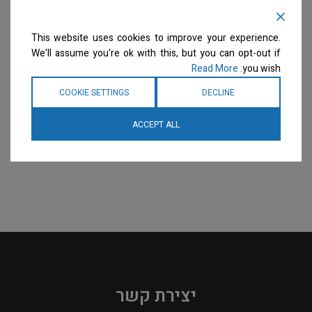
– מספריים מקומרות 7" 1/2
Ergo Line Series 20cm –
– ידית מכופפת
7 3/4" Straight Scissor
מספריים
מספריים
This website uses cookies to improve your experience.
המחיר ייחשף רק לבעלי
המחיר ייחשף רק לבעלי
We'll assume you're ok with this, but you can opt-out if
מספרות רשומים
צרו קשר
מספרות רשומים
צרו קשר
Read More
you wish.
למידע נוסף
למידע נוסף
COOKIE SETTINGS
DECLINE
ACCEPT ALL
יצירת קשר