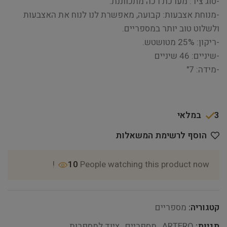
-סוג ציר: מערכת רכה מתכווננת.
-מנוחת אצבעות: קבועה, מאפשרת לנו לנוח את האצבעות
ולשלוט טוב יותר במספריים.
-ריקון: 25% מטושטש.
-שיניים: 46 שיניים
-מידה: 7"
3 במלאי
הוסף לרשימת המשאלות
10
People watching this product now!
קטגוריה:
מספריים
תגיות:
ARTERO
,
מספריים
,
ציוד למספרות