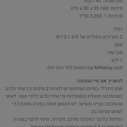
זמן טעינה: 90 דקות.
מידות: 160 x 30 x 35 מ"מ.
מהירות 1: 3,200 סל"ד.
כולל:
2 מגביהים כפולים של 3/5 ו-9/12
שמן.
מִברֶשֶׁת.
1 להב.
תקע Miltiplug עם מתאם לכל המדינות.
להאריך את חיי המכונה
:
שמן מינרלי: בסיום השימוש יש למרוח 2 טיפות בין שיני הלהב
כשהמכונה פועלת והסתכלות על שיני הלהב כלפי מטה. לאחר
שהמכונה נקייה משיער, יש לאחסן אותה בצורה מוגנת כדי
למנוע פגיעה בה.
הטיפול בלהבי המכונה מורכב מקירור, חיטוי וניקוי בעזרת
התרסיס הקל לשימוש והמיידי Artero Oil Fresh