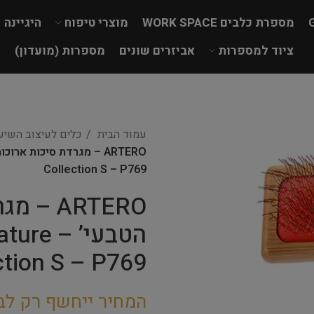
מספרת כלבים WORK SPACE
מוצרי טיפוח
היגיינה
ציוד למספרות
אביזרים שונים
מספרות (מועדון)
עמוד הבית
כלים לעיצוב השי
Collection S – P769
ARTERO 
הטבעי’ 
ction S – P769
המחיר ייחשף רק לב