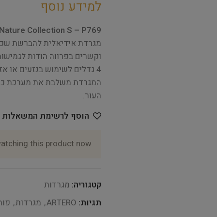
למידע נוסף
ature Collection S – P769
מגרדת אידיאלית להברשת שכבו
וקשרים בפרווה הודות לגמישות השיניים שלה
4 גדלים לשימוש בגזעים או אזורים שונים, עם אותה ידית במבוק ארגונומית.
המגרדת משלבת את מערכת כרית 
העור.
הוסף לרשימת המשאלות
atching this product now!
קטגוריה:
מגרדות
תגיות:
ARTERO
,
מגרדות
,
פות