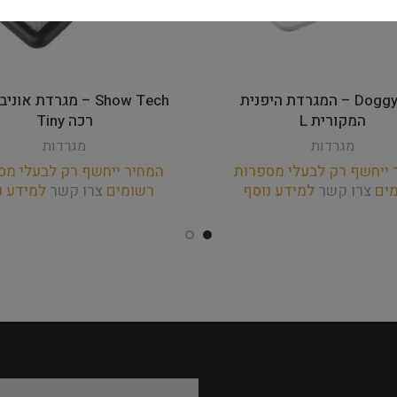
DoggyMan – המגרדת היפנית
Show Tech – מגרדת או
המקורית L
רכה Tiny
מגרדות
מגרדות
 ייחשף רק לבעלי מספרות
המחיר ייחשף רק לבעלי מס
מים
צרו קשר
למידע נוסף
רשומים
צרו קשר
למידע נ