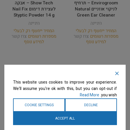
Envirogroom – תרחיף
Show Tech – אבקה
לניקוי אוזניים Natural
לעצירת דימום Nail Fix
Styptic Powder 14 g
Green Ear Cleaner
היגיינה
היגיינה
המחיר ייחשף רק לבעלי
המחיר ייחשף רק לבעלי
מספרות רשומים
צרו קשר
מספרות רשומים
צרו קשר
למידע נוסף
למידע נוסף
This website uses cookies to improve your experience.
We'll assume you're ok with this, but you can opt-out if
Read More
you wish.
COOKIE SETTINGS
DECLINE
ACCEPT ALL