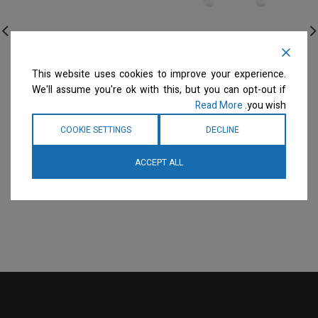
Show Tech – קוצץ
Show Tech – אבקה
ציפורניים היפני DoggyMan
לעצירת דימום Nail Fix
קטן
Styptic Powder 14 g
This website uses cookies to improve your experience.
We'll assume you're ok with this, but you can opt-out if
היגיינה
היגיינה
Read More
you wish.
המחיר ייחשף רק לבעלי
המחיר ייחשף רק לבעלי
מספרות רשומים
צרו קשר
מספרות רשומים
צרו קשר
COOKIE SETTINGS
DECLINE
למידע נוסף
למידע נוסף
ACCEPT ALL