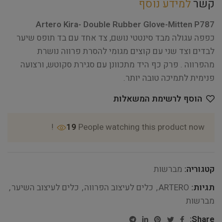
קשר
למידע נוסף
Artero Kira- Double Rubber Glove-Mitten P787
כפפה עגולה מבד סינטטי נושם, צד אחד עם בד תופס שיער
לבדים וצד שני עם קוצים מגומי להסרת פרווה נושרת
מהפרווה . פרק כף היד מתכוונן עם סגירת סקוטש, ורצועה
פנימית לתמיכה טובה יותר.
הוסף לרשימת המשאלות
19
People watching this product now!
קטגוריה:
מברשות
תגיות:
ARTERO
,
כלים לעיצוב הפרווה
,
כלים לעיצוב השיער
,
מברשות
Share: