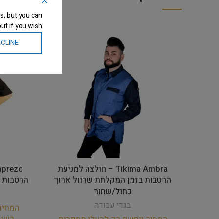
s, but you can
ut if you wish.
CLINE
Tikima Ambra – חולצה למניעת
הרטבות בזמן המקלחת שרוול ארוך
הרטבות ב
כחול/שחור
בגדי עבודה
המחיר
רשו