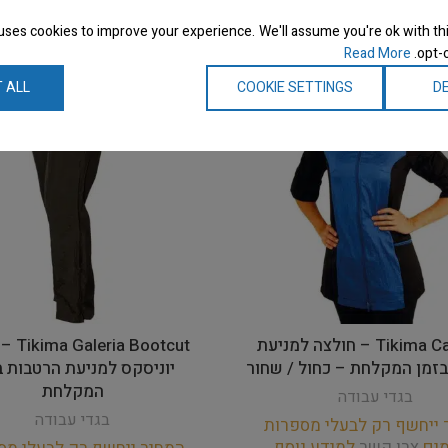
uses cookies to improve your experience. We'll assume you're ok with thi
Read More
opt-o
 ALL
COOKIE SETTINGS
DE
Tikima Caprezo – חולצה למניעת
 Bootcut
זמן המקלחת – כחול / שחור
יוניסקס למניעת הרטבות ב
המקלחת
בגדי עבודה
בגדי עבודה
 ייחשף רק לבעלי מספרות
מים
צרו קשר
למידע נוסף