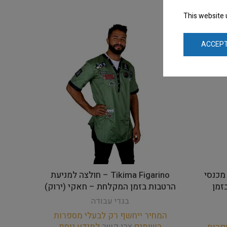
This website 
ACCEPT
Tikima Galeria – מכנסי
Tikima Figarino – חולצה למניעת
זמן
הרטבות בזמן המקלחת – חאקי (ירוק)
יונ
בגדי עבודה
המחיר ייחשף רק לבעלי מספרות
רשומים
צרו קשר
למידע נוסף