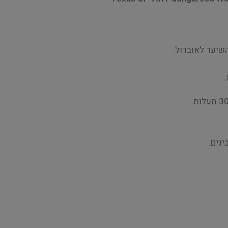
שיער לאוברול.
נים.