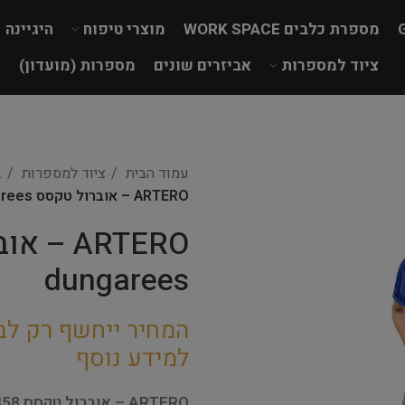
מספרת כלבים WORK SPACE
מוצרי טיפוח
היגיינה
ציוד למספרות
אביזרים שונים
מספרות (מועדון)
עמוד הבית
ציוד למספרות
ב
ARTERO – אוברול טקסס Texas OP-ART dungarees
dungarees
המחיר ייחשף רק לב
למידע נוסף
ARTERO – אוברול טקסס Texas OP-ART dungarees W858