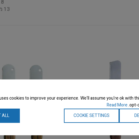
8 מ״מ – 99 ש״ח
13 מ״מ – 149 מ״מ
uses cookies to improve your experience. We'll assume you're ok with thi
Read More
opt-o
 ALL
COOKIE SETTINGS
DE