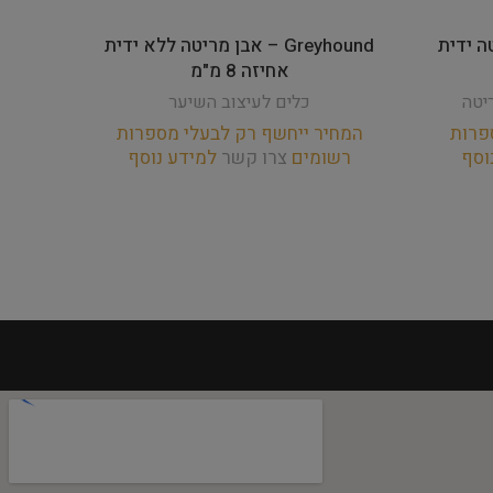
ריטה ידית
Greyhound – אבן מריטה ללא ידית
אחיזה 8 מ"מ
יטה
כלים לעיצוב השיער
פרות
המחיר ייחשף רק לבעלי מספרות
המחי
וסף
רשומים
צרו קשר
למידע נוסף
רש