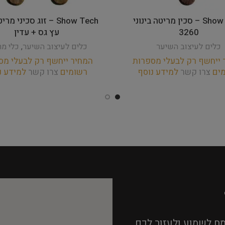
Show Tech – סכין מריטה בינוני
Show Tech – זוג סכיני מ
3260
עץ גס + עדין
כלים לעיצוב השיער
כלים לעיצוב השיער
,
כלי מר
 ייחשף רק לבעלי מספרות
המחיר ייחשף רק לבעלי מס
מים
צרו קשר
למידע נוסף
רשומים
צרו קשר
למידע נ
ח לשמוע ולעזור לכם