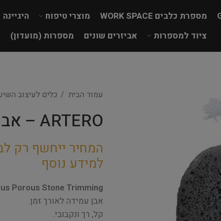
מספרת כלבים WORK SPACE
מוצרי טיפוח
היגיינה
ציוד למספרות
אביזרים שונים
מספרות (מועדון)
עמוד הבית
כלים לעיצוב השי
ARTERO – אבן נקבובית אובלית למריטה
המחיר ייחשף רק לב
למידע נוסף
us Porous Stone Trimming
אבן עמידה לאורך זמן.
קל, רך ונקבובי.