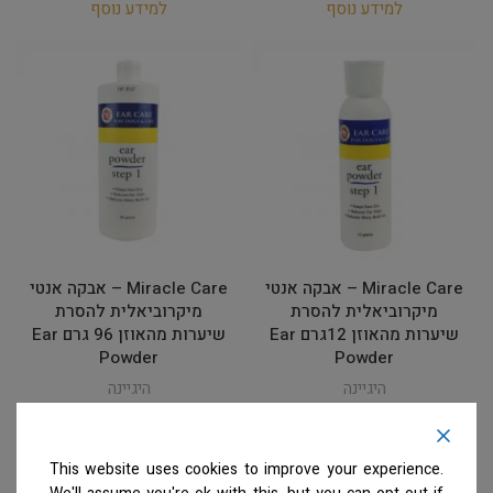
למידע נוסף
למידע נוסף
Miracle Care – אבקה אנטי
Miracle Care – אבקה אנטי
מיקרוביאלית להסרת
מיקרוביאלית להסרת
שיערות מהאוזן 12גרם Ear
שיערות מהאוזן 96 גרם Ear
Powder
Powder
היגיינה
היגיינה
המחיר ייחשף רק לבעלי
המחיר ייחשף רק לבעלי
מספרות רשומים
צרו קשר
מספרות רשומים
צרו קשר
למידע נוסף
למידע נוסף
This website uses cookies to improve your experience.