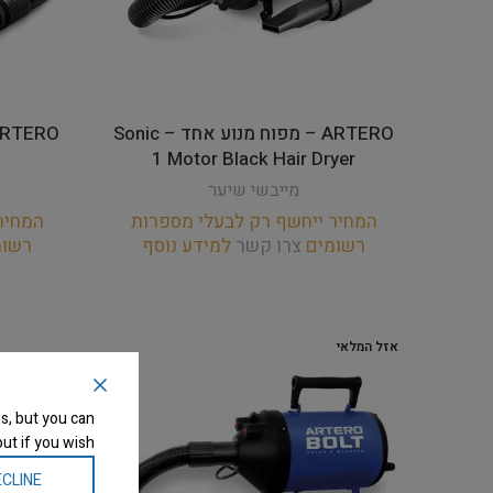
ARTERO – מפוח מנוע אחד – Sonic
1 Motor Black Hair Dryer
מייבשי שיער
המחיר ייחשף רק לבעלי מספרות
המחיר
רשומים
צרו קשר
למידע נוסף
רשו
אזל המלאי
s, but you can
ut if you wish.
CLINE