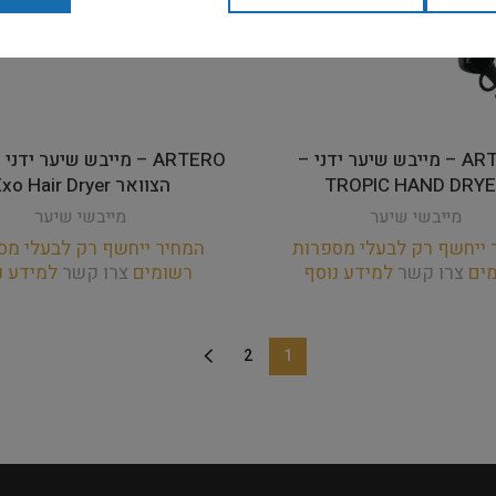
ARTERO – מייבש שיער ידני –
ARTERO – מייבש שיער ידנ
TROPIC HAND DRY
הצוואר Exo Hair Dryer
מייבשי שיער
מייבשי שיער
 ייחשף רק לבעלי מספרות
המחיר ייחשף רק לבעלי מס
מים
צרו קשר
למידע נוסף
רשומים
צרו קשר
למידע נ
2
1