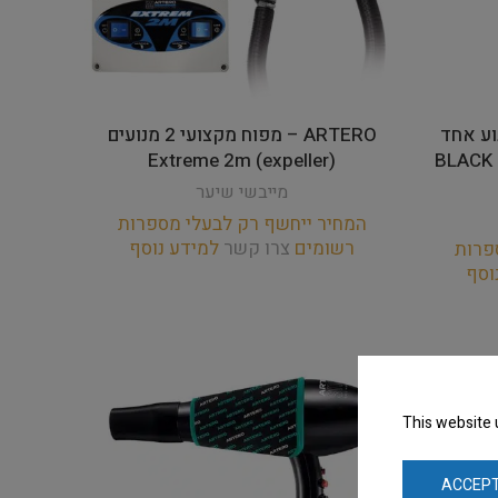
נוע אחד
ARTERO – מפוח מקצועי 2 מנועים
Extreme 2m (expeller)
– BLAC
מייבשי שיער
המחיר ייחשף רק לבעלי מספרות
רשומים
צרו קשר
למידע נוסף
פרות
וסף
This website 
ACCEPT