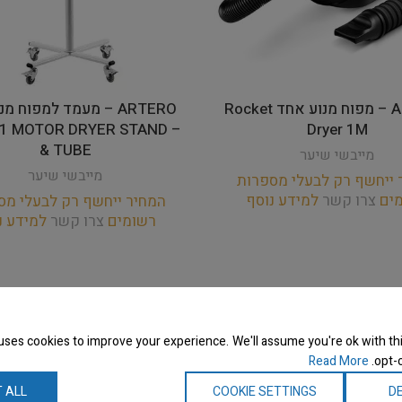
ARTERO – מפוח מנוע אחד Rocket
ARTERO – מעמד למפוח מ
K 1 MOTOR DRYER STAND
Dryer 1M
& TUBE
מייבשי שיער
מייבשי שיער
 ייחשף רק לבעלי מספרות
מים
צרו קשר
למידע נוסף
המחיר ייחשף רק לבעלי מס
רשומים
צרו קשר
למידע נ
uses cookies to improve your experience. We'll assume you're ok with thi
Read More
opt-o
 ALL
COOKIE SETTINGS
DE