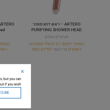
ARTERO – ראש דוש מטהר
ead
PURIFYING SHOWER HEAD
אביזרים שונים
המחיר ייחשף רק לבעלי מספרות
המחיר
רשומים
צרו קשר
למידע נוסף
רשו
s, but you can
ut if you wish.
CLINE