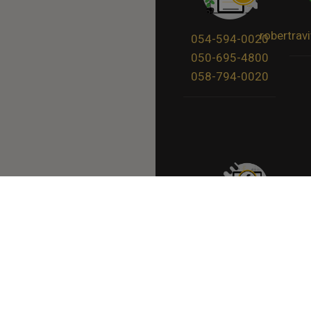
robertra
054-594-0020
050-695-4800
058-794-0020