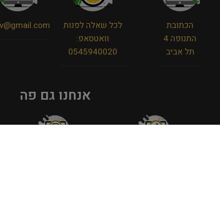
הכתובת
לכל שאלה לפנות
viv@gmail.com
התנופה 4
וואטסאפ:
תל אביב
0545940020
אנחנו גם פה
מדיניות פרטיות
תקנון