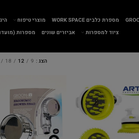
GROO
מספרת כלבים WORK SPACE
מוצרי טיפוח
היג
ציוד למספרות
אביזרים שונים
מספרות (מועדון
הצג
9
12
18