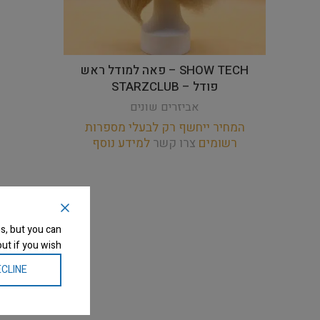
SHOW TECH – פאה למודל ראש
פודל – STARZCLUB
אביזרים שונים
המחיר ייחשף רק לבעלי מספרות
רשומים
צרו קשר
למידע נוסף
s, but you can
ut if you wish.
CLINE