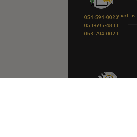
robertra
054-594-0020
050-695-4800
058-794-0020