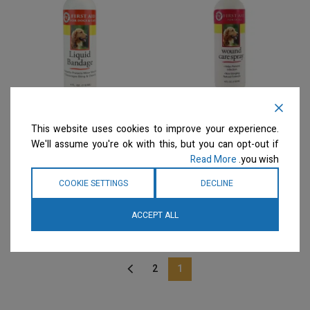
Miracle Care – תרסיס
Miracle Care – תרסיס
לטיפול בפצעים וחתכים
פלסטר נוזלי 118מ"ל Kwik-
This website uses cookies to improve your experience.
118מ"ל Kwik-Stop Wound
Stop Liquid Bandage
We'll assume you're ok with this, but you can opt-out if
Spray
Care Spray
Read More
you wish.
היגיינה
היגיינה
COOKIE SETTINGS
DECLINE
המחיר ייחשף רק לבעלי
המחיר ייחשף רק לבעלי
מספרות רשומים
צרו קשר
מספרות רשומים
צרו קשר
ACCEPT ALL
למידע נוסף
למידע נוסף
2
1