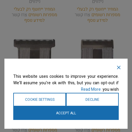
נילווים
נילווים
המחיר ייחשף רק לבעלי
המחיר ייחשף רק לבעלי
מספרות רשומים
צרו קשר
מספרות רשומים
צרו קשר
למידע נוסף
למידע נוסף
This website uses cookies to improve your experience.
We'll assume you're ok with this, but you can opt-out if
Read More
you wish.
ARTERO – סכין למכונת
ARTERO – סכין T למכונת
COOKIE SETTINGS
DECLINE
תספורת DIVINITY
תספורת DIVINITY
מכונות תספורת ואביזרים
מכונות תספורת ואביזרים
ACCEPT ALL
נילווים
נילווים
המחיר ייחשף רק לבעלי
המחיר ייחשף רק לבעלי
מספרות רשומים
צרו קשר
מספרות רשומים
צרו קשר