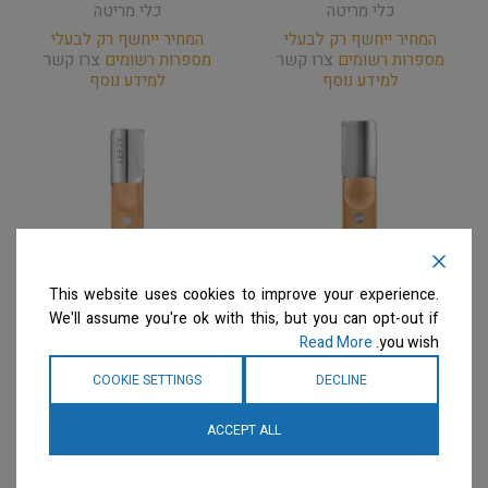
כלי מריטה
כלי מריטה
המחיר ייחשף רק לבעלי
המחיר ייחשף רק לבעלי
מספרות רשומים
צרו קשר
מספרות רשומים
צרו קשר
למידע נוסף
למידע נוסף
This website uses cookies to improve your experience.
We'll assume you're ok with this, but you can opt-out if
Read More
you wish.
ARTERO – סכין מריטה
ARTERO – סכין מריטה
‘האוסף הטבעי’ Juno –
‘האוסף הטבעי’ Juno
COOKIE SETTINGS
DECLINE
Stripping Blade No. 7
Stripping Blade Nº7
Left-Handed
ACCEPT ALL
כלי מריטה
כלי מריטה
המחיר ייחשף רק לבעלי
מספרות רשומים
צרו קשר
המחיר ייחשף רק לבעלי