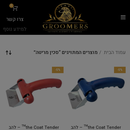
...
0
צרו קשר
למידע נוסף
עמוד הבית
מוצרים המתויגים “סכין מריטה”
-5%
-5%
the Coat Tender™ – להב
the Coat Tender™ – להב