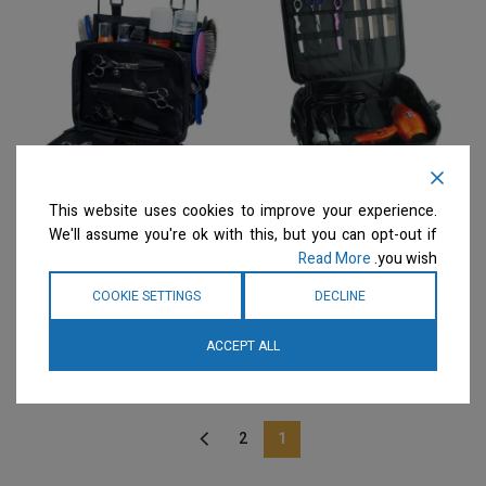
This website uses cookies to improve your experience.
ARTERO – תיק מזוודה סופר
ARTERO – תיק מזוודה לכלי
We'll assume you're ok with this, but you can opt-out if
קליל לכלי עבודה SUPER
עבודה CUNNING
SUITCASE TOOL BAG
LIGHT CARRY-ON BAG
Read More
you wish.
אביזרים שונים
אביזרים שונים
COOKIE SETTINGS
DECLINE
המחיר ייחשף רק לבעלי
המחיר ייחשף רק לבעלי
מספרות רשומים
צרו קשר
מספרות רשומים
צרו קשר
ACCEPT ALL
למידע נוסף
למידע נוסף
2
1