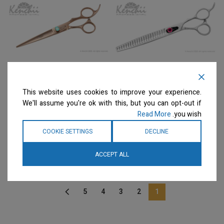
Kenchii – מספרי צ'אנקרס
Kenchii – מספריים ישרות
This website uses cookies to improve your experience.
22 שיניים "Love™ | 22-
Rosé™ | 7.0" Shears
We'll assume you're ok with this, but you can opt-out if
tooth Blender – 8.0
מספריים
Read More
you wish.
מספריים
המחיר ייחשף רק לבעלי
COOKIE SETTINGS
DECLINE
מספרות רשומים
צרו קשר
המחיר ייחשף רק לבעלי
למידע נוסף
מספרות רשומים
צרו קשר
למידע נוסף
ACCEPT ALL
5
4
3
2
1