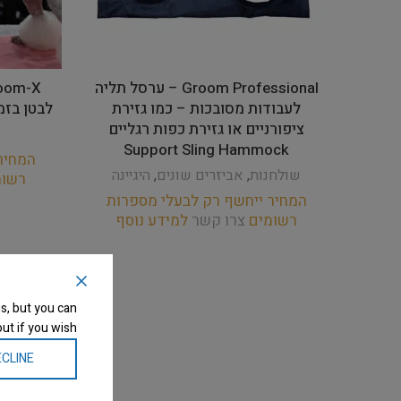
Groom Professional – ערסל תליה
לעבודות מסובכות – כמו גזירת
לבטן בזמן הטיפוח
ציפורניים או גזירת כפות רגליים
Support Sling Hammock
המחיר
שולחנות
,
אביזרים שונים
,
היגיינה
רשו
המחיר ייחשף רק לבעלי מספרות
רשומים
צרו קשר
למידע נוסף
s, but you can
ut if you wish.
CLINE