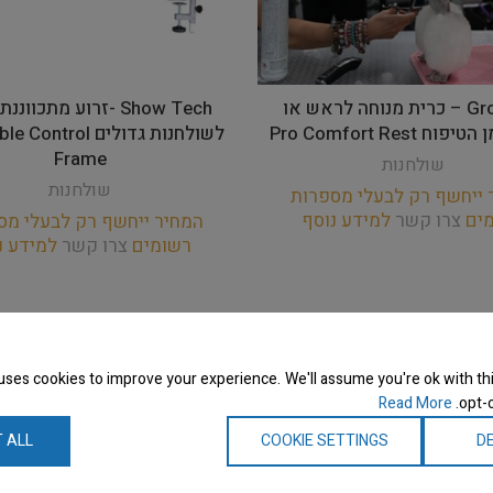
Groom-X – כרית מנוחה לראש או
Show Tech -זרוע מתכוו
 Pro Comfort Rest
לשולחנות גדולים trol
Frame
שולחנות
שולחנות
 ייחשף רק לבעלי מספרות
מים
צרו קשר
למידע נוסף
המחיר ייחשף רק לבעלי מס
רשומים
צרו קשר
למידע נ
uses cookies to improve your experience. We'll assume you're ok with thi
Read More
opt-o
 ALL
COOKIE SETTINGS
DE