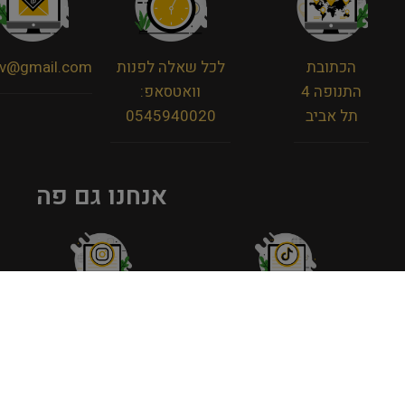
הכתובת
לכל שאלה לפנות
viv@gmail.com
התנופה 4
וואטסאפ:
תל אביב
0545940020
אנחנו גם פה
מדיניות פרטיות
תקנון