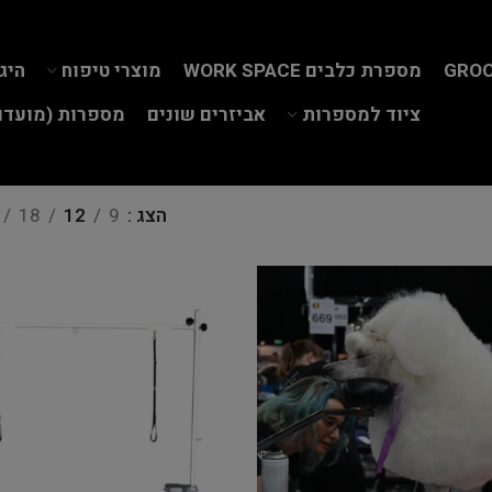
GROO
מספרת כלבים WORK SPACE
מוצרי טיפוח
היג
ציוד למספרות
אביזרים שונים
מספרות (מועדון
הצג
9
12
18