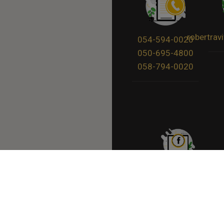
robertra
054-594-0020
050-695-4800
058-794-0020