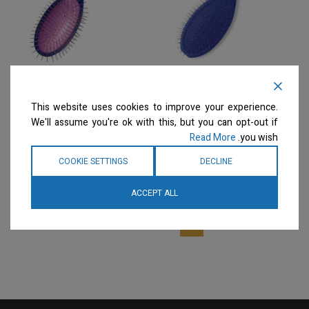
ARTERO – מברשת פינים 25
ARTERO – מברשת פינים
מ"מ METAL PIN BRUSH
סופר רכה ULTRA SOFT
This website uses cookies to improve your experience.
BRUSH
מברשות
We'll assume you're ok with this, but you can opt-out if
מברשות
המחיר ייחשף רק לבעלי
Read More
you wish.
מספרות רשומים
צרו קשר
המחיר ייחשף רק לבעלי
למידע נוסף
מספרות רשומים
צרו קשר
COOKIE SETTINGS
DECLINE
למידע נוסף
ACCEPT ALL
3
2
1