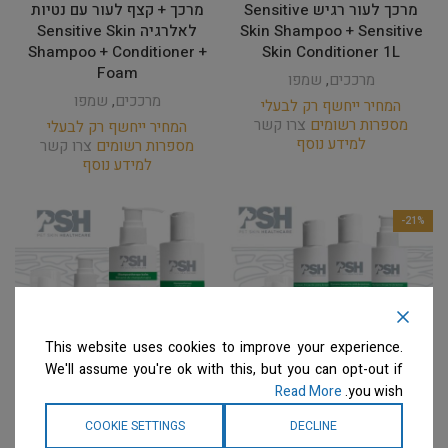
מרכך לעור רגיש Sensitive
מרכך + קצף לעור עם נטיות
Skin Shampoo + Sensitive
לאלרגיה Sensitive Skin
Shampoo + Conditioner +
Skin Conditioner 1L
Foam
מרככים
,
שמפו
מרככים
,
שמפו
המחיר ייחשף רק לבעלי
מספרות רשומים
צרו קשר
המחיר ייחשף רק לבעלי
למידע נוסף
מספרות רשומים
צרו קשר
למידע נוסף
-21%
This website uses cookies to improve your experience.
We'll assume you're ok with this, but you can opt-out if
Read More
you wish.
PSH – Pet Skin
PSH – Pet Skin
COOKIE SETTINGS
DECLINE
HealthCare – שמפו +
HealthCare – לטיפול