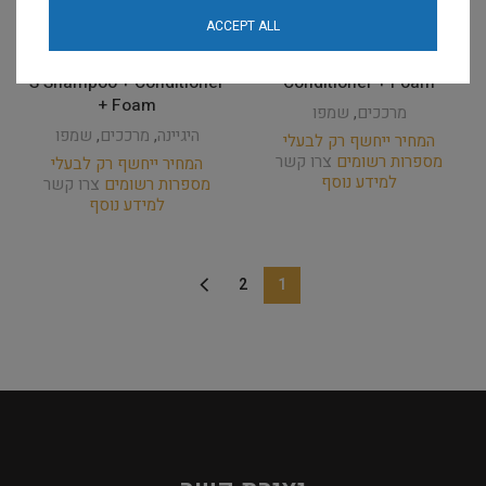
מרכך + קצף טיפוליים אוזון
היגייני לבעלי חיים עם
ACCEPT ALL
Ozone Soft / Hard
דרמטוזות זיהומיות,
Shampoo + Sweet
פטרייתיות או טפיליות Pure
S Shampoo + Conditioner
Conditioner + Foam
+ Foam
מרככים
,
שמפו
היגיינה
,
מרככים
,
שמפו
המחיר ייחשף רק לבעלי
מספרות רשומים
צרו קשר
המחיר ייחשף רק לבעלי
למידע נוסף
מספרות רשומים
צרו קשר
למידע נוסף
2
1