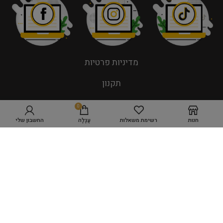
מדיניות פרטיות
תקנון
0
חנות
רשימת משאלות
עֲגָלָה
החשבון שלי