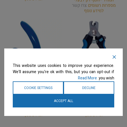
המחיר ייחשף רק לבעלי
מספרות רשומים
צרו קשר
למידע נוסף
This website uses cookies to improve your experience.
We'll assume you're ok with this, but you can opt-out if
Read More
you wish.
Show Tech – קוצץ
Show Tech – קוצץ
COOKIE SETTINGS
DECLINE
ציפורניים גדול
ציפורניים גליוטינה
היגיינה
היגיינה
ACCEPT ALL
המחיר ייחשף רק לבעלי
המחיר ייחשף רק לבעלי
מספרות רשומים
צרו קשר
מספרות רשומים
צרו קשר
למידע נוסף
למידע נוסף