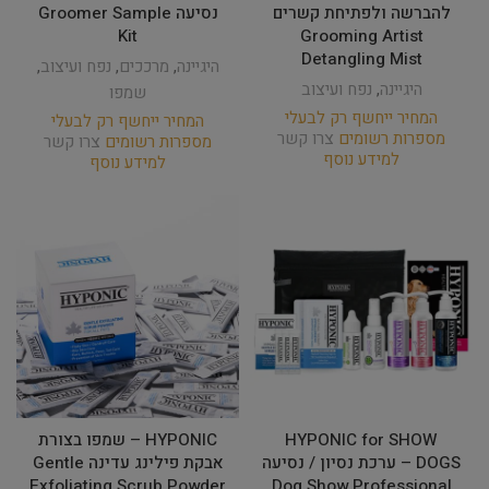
להברשה ולפתיחת קשרים
נסיעה Groomer Sample
Kit
Grooming Artist
Detangling Mist
היגיינה
,
מרככים
,
נפח ועיצוב
,
היגיינה
,
נפח ועיצוב
שמפו
המחיר ייחשף רק לבעלי
המחיר ייחשף רק לבעלי
מספרות רשומים
צרו קשר
מספרות רשומים
צרו קשר
למידע נוסף
למידע נוסף
HYPONIC for SHOW
HYPONIC – שמפו בצורת
DOGS – ערכת נסיון / נסיעה
אבקת פילינג עדינה Gentle
Exfoliating Scrub Powder
Dog Show Professional