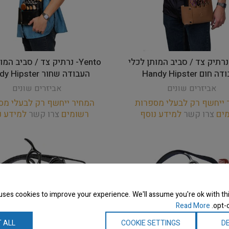
Yen- נרתיק צד / סביב המותן לכלי
Yento- נרתיק צד / סביב המ
חום Handy Hipster
העבודה שחור Handy Hipster
אביזרים שונים
אביזרים שונים
 ייחשף רק לבעלי מספרות
המחיר ייחשף רק לבעלי מס
מים
צרו קשר
למידע נוסף
רשומים
צרו קשר
למידע נ
uses cookies to improve your experience. We'll assume you're ok with thi
Read More
opt-o
 ALL
COOKIE SETTINGS
DE