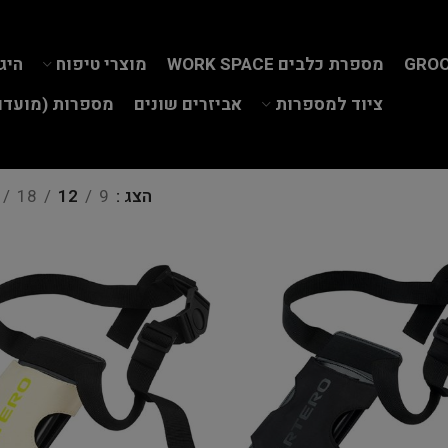
GROO
מספרת כלבים WORK SPACE
מוצרי טיפוח
היג
ציוד למספרות
אביזרים שונים
מספרות (מועדון
הצג
9
12
18