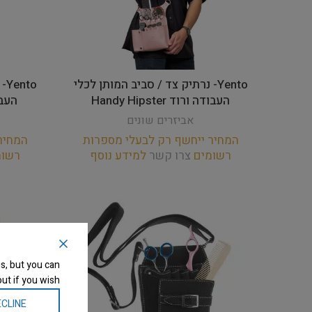
Yento- נרתיק צד / סביב המותן לכלי
to
העבודה ורוד Handy Hipster
העבודה 
אביזרים שונים
המחיר ייחשף רק לבעלי מספרות
המחיר
רשומים
צרו קשר
למידע נוסף
רשו
s, but you can
ut if you wish.
CLINE