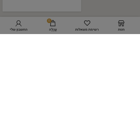
0
חנות
רשימת משאלות
עֲגָלָה
החשבון שלי
מפת אתר
GROOMING ACADEMY
מספרת כלבים WORK SPACE