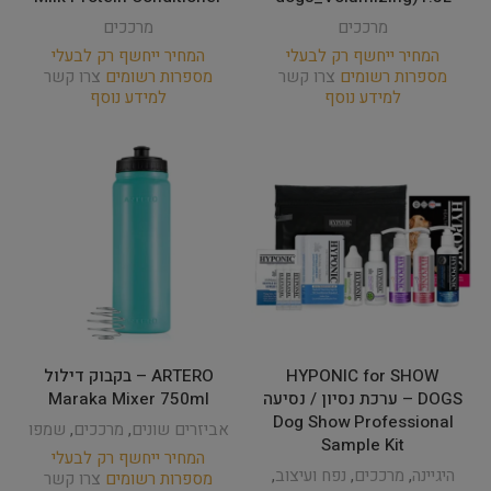
מרככים
מרככים
המחיר ייחשף רק לבעלי
המחיר ייחשף רק לבעלי
מספרות רשומים
צרו קשר
מספרות רשומים
צרו קשר
למידע נוסף
למידע נוסף
HYPONIC for SHOW
ARTERO – בקבוק דילול
DOGS – ערכת נסיון / נסיעה
Maraka Mixer 750ml
Dog Show Professional
אביזרים שונים
,
מרככים
,
שמפו
Sample Kit
המחיר ייחשף רק לבעלי
היגיינה
,
מרככים
,
נפח ועיצוב
,
מספרות רשומים
צרו קשר