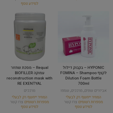
למידע נוסף
HYPONIC – בקבוק דילול
Requal – מסכת שחזור
לקצף FOMINA – Shampoo
עמוקה BIOFILLER
reconstruction mask with
Dilution Foam Bottle
RE EXENTYAL
700ml
אביזרים שונים
,
מרככים
,
שמפו
מרככים
המחיר ייחשף רק לבעלי
המחיר ייחשף רק לבעלי
מספרות רשומים
צרו קשר
מספרות רשומים
צרו קשר
למידע נוסף
למידע נוסף