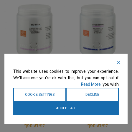
Requal – מרכך טיפולי
Requal – מרכך מסכה
This website uses cookies to improve your experience.
מחייה לפרוות לבנות
להזנה לעיצוב, בניה מחדש
We'll assume you're ok with this, but you can opt-out if
וצבעוניות Biochrom –
וברק Bio-Plus –
Read More
you wish.
Condizionatore Re
Balsamo Re Exentyal –
Complex – For Styling,
Whitening and
COOKIE SETTINGS
DECLINE
Restructuring and Shine
Revitalizing Conditioner
מרככים
מרככים
ACCEPT ALL
המחיר ייחשף רק לבעלי
המחיר ייחשף רק לבעלי
מספרות רשומים
צרו קשר
מספרות רשומים
צרו קשר
למידע נוסף
למידע נוסף