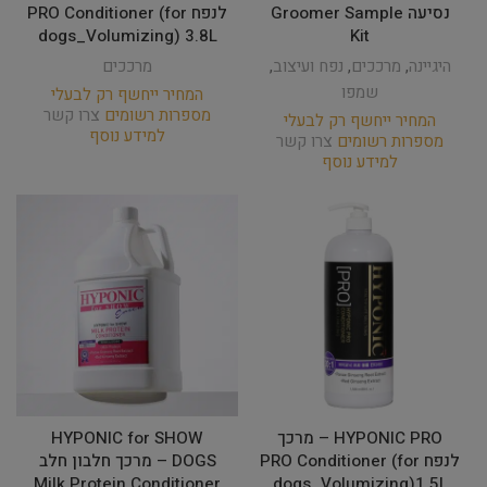
נסיעה Groomer Sample
לנפח PRO Conditioner (for
dogs_Volumizing) 3.8L
Kit
היגיינה
,
מרככים
,
נפח ועיצוב
,
מרככים
שמפו
המחיר ייחשף רק לבעלי
מספרות רשומים
צרו קשר
המחיר ייחשף רק לבעלי
למידע נוסף
מספרות רשומים
צרו קשר
למידע נוסף
HYPONIC PRO – מרכך
HYPONIC for SHOW
לנפח PRO Conditioner (for
DOGS – מרכך חלבון חלב
Milk Protein Conditioner
dogs_Volumizing)1.5L