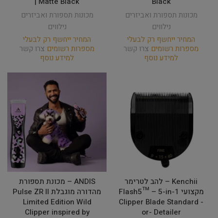
| Matte Black
Black
מכונות תספורת ואביזרים
מכונות תספורת ואביזרים
נילווים
נילווים
המחיר ייחשף רק לבעלי
המחיר ייחשף רק לבעלי
מספרות רשומים
צרו קשר
מספרות רשומים
צרו קשר
למידע נוסף
למידע נוסף
Kenchii – להב לטרימר
ANDIS – מכונת תספורת
מקצועי Flash5™ – 5-in-1
מהדורה מוגבלת Pulse ZR II
Limited Edition Wild
Clipper Blade Standard -
Clipper inspired by
or- Detailer