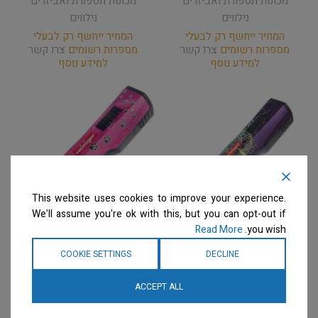
מכונות תספורת ואביזרים
מכונות תספורת ואביזרים
נילווים
נילווים
המחיר ייחשף רק לבעלי
המחיר ייחשף רק לבעלי
מספרות רשומים
צרו קשר
מספרות רשומים
צרו קשר
למידע נוסף
למידע נוסף
This website uses cookies to improve your experience.
We'll assume you're ok with this, but you can opt-out if
Read More
you wish.
Heiniger – מכונת תספורת
Heiniger – מכונת תספורת
COOKIE SETTINGS
DECLINE
ספיר סטייל ללא סכין (+2
ספיר 'כפות' ללא סכין (+2
סוללות) SAPHIR STYLE
סוללות) SAPHIR PAWS
ACCEPT ALL
מכונות תספורת ואביזרים
מכונות תספורת ואביזרים
נילווים
נילווים