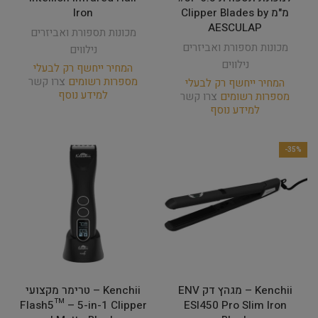
מ"מ Clipper Blades by
Iron
AESCULAP
מכונות תספורת ואביזרים
מכונות תספורת ואביזרים
נילווים
נילווים
המחיר ייחשף רק לבעלי
מספרות רשומים
צרו קשר
המחיר ייחשף רק לבעלי
למידע נוסף
מספרות רשומים
צרו קשר
למידע נוסף
-35%
Kenchii – מגהץ דק ENV
Kenchii – טרימר מקצועי
Flash5™ – 5-in-1 Clipper
ESI450 Pro Slim Iron