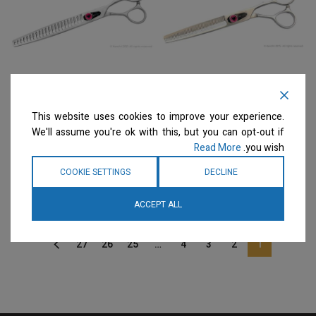
Kenchii – מספריים מדללות
Kenchii – מספרי צ'אנקרס
46 שיניים "Love™ | 46-
22 שיניים "Love™ | 22-
This website uses cookies to improve your experience.
tooth Blender – 8.0
tooth Thinner – 7.0
We'll assume you're ok with this, but you can opt-out if
מספריים
מספריים
Read More
you wish.
המחיר ייחשף רק לבעלי
המחיר ייחשף רק לבעלי
COOKIE SETTINGS
DECLINE
מספרות רשומים
צרו קשר
מספרות רשומים
צרו קשר
למידע נוסף
למידע נוסף
ACCEPT ALL
27
26
25
…
4
3
2
1